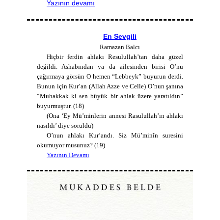
Yazının devamı
En Sevgili
Ramazan Balcı
Hiçbir ferdin ahlakı Resulullah’tan daha güzel
değildi. Ashabından ya da ailesinden birisi O’nu
çağırmaya görsün O hemen “Lebbeyk” buyurun derdi.
Bunun için Kur’an (Allah Azze ve Celle) O’nun şanına
“Muhakkak ki sen büyük bir ahlak üzere yaratıldın”
buyurmuştur. (18)
(Ona ‘Ey Mü’minlerin annesi Rasulullah’ın ahlakı
nasıldı’ diye soruldu)
O’nun ahlakı Kur’andı. Siz Mü’minîn suresini
okumuyor musunuz? (19)
Yazının Devamı