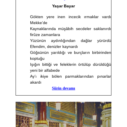
Yaşar Bayar
Gökten yere inen incecik ırmaklar vardı
Mekke’de
Kaynaklarında müşâbih secdeler saklanırdı
firûze zamanlara
Yüzünün aydınlığından dağlar yürürdü
Efendim, denizler kaynardı
Göğsünün yarıldığı ve burçların birbirinden
koptuğu
Işığın bittiği ve feleklerin örtülüp dürüldüğü
yeni bir alfabede
Ay’ı ikiye bölen parmaklarından pınarlar
akardı
Şiirin devamı