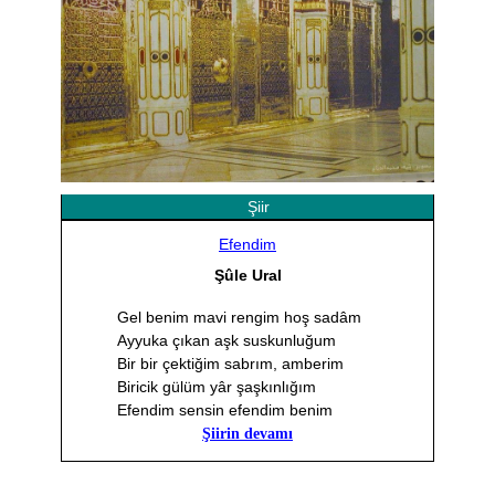
Şiir
Efendim
Şûle Ural
Gel benim mavi rengim hoş sadâm
Ayyuka çıkan aşk suskunluğum
Bir bir çektiğim sabrım, amberim
Biricik gülüm yâr şaşkınlığım
Efendim sensin efendim benim
Şiirin devamı