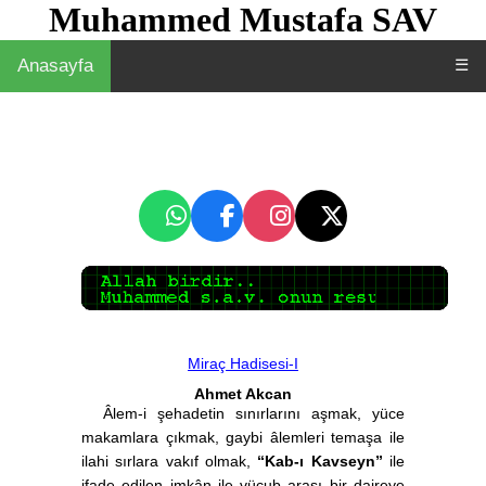
Muhammed Mustafa SAV
Anasayfa
☰
Miraç Hadisesi-I
Ahmet Akcan
Âlem-i şehadetin sınırlarını aşmak, yüce
makamlara çıkmak, gaybi âlemleri temaşa ile
ilahi sırlara vakıf olmak,
“Kab-ı Kavseyn”
ile
ifade edilen imkân ile vücub arası bir daireye