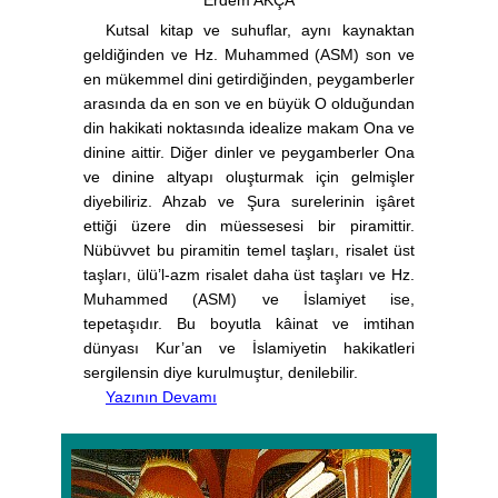
Erdem AKÇA
Kutsal kitap ve suhuflar, aynı kaynaktan
geldiğinden ve Hz. Muhammed (ASM) son ve
en mükemmel dini getirdiğinden, peygamberler
arasında da en son ve en büyük O olduğundan
din hakikati noktasında idealize makam Ona ve
dinine aittir. Diğer dinler ve peygamberler Ona
ve dinine altyapı oluşturmak için gelmişler
diyebiliriz. Ahzab ve Şura surelerinin işâret
ettiği üzere din müessesesi bir piramittir.
Nübüvvet bu piramitin temel taşları, risalet üst
taşları, ülü’l-azm risalet daha üst taşları ve Hz.
Muhammed (ASM) ve İslamiyet ise,
tepetaşıdır. Bu boyutla kâinat ve imtihan
dünyası Kur’an ve İslamiyetin hakikatleri
sergilensin diye kurulmuştur, denilebilir.
Yazının Devamı