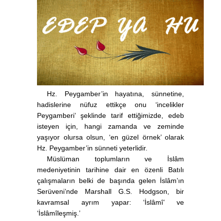
Hz. Peygamber’in hayatına, sünnetine,
hadislerine nüfuz ettikçe onu ‘incelikler
Peygamberi’ şeklinde tarif ettiğimizde, edeb
isteyen için, hangi zamanda ve zeminde
yaşıyor olursa olsun, ‘en güzel örnek’ olarak
Hz. Peygamber’in sünneti yeterlidir.
Müslüman toplumların ve İslâm
medeniyetinin tarihine dair en özenli Batılı
çalışmaların belki de başında gelen İslâm’ın
Serüveni’nde Marshall G.S. Hodgson, bir
kavramsal ayrım yapar: ‘İslâmî’ ve
‘İslâmîleşmiş.’