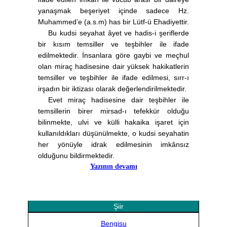
yanaşmak beşeriyet içinde sadece Hz.
Muhammed’e (a.s.m) has bir Lütf-ü Ehadiyettir.
Bu kudsi seyahat âyet ve hadis-i şeriflerde
bir kısım temsiller ve teşbihler ile ifade
edilmektedir. İnsanlara göre gaybi ve meçhul
olan miraç hadisesine dair yüksek hakikatlerin
temsiller ve teşbihler ile ifade edilmesi, sırr-ı
irşadın bir iktizası olarak değerlendirilmektedir.
Evet miraç hadisesine dair teşbihler ile
temsillerin birer mirsad-ı tefekkür olduğu
bilinmekte, ulvi ve külli hakaika işaret için
kullanıldıkları düşünülmekte, o kudsi seyahatin
her yönüyle idrak edilmesinin imkânsız
olduğunu bildirmektedir.
Yazının devamı
Şiir
Bengisu